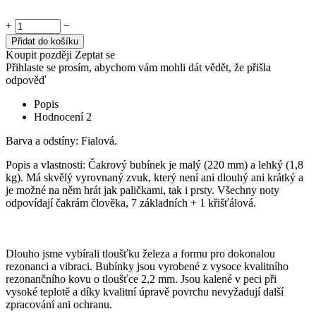
+
−
Přidat do košíku
Koupit později
Zeptat se
Přihlaste se prosím, abychom vám mohli dát vědět, že přišla
odpověď
Popis
Hodnocení
2
Barva a odstíny: Fialová.
Popis a vlastnosti: Čakrový bubínek je malý (220 mm) a lehký (1,8
kg). Má skvělý vyrovnaný zvuk, který není ani dlouhý ani krátký a
je možné na něm hrát jak paličkami, tak i prsty. Všechny noty
odpovídají čakrám člověka, 7 základních + 1 křišťálová.
Dlouho jsme vybírali tloušťku železa a formu pro dokonalou
rezonanci a vibraci. Bubínky jsou vyrobené z vysoce kvalitního
rezonančního kovu o tloušťce 2,2 mm. Jsou kalené v peci při
vysoké teplotě a díky kvalitní úpravě povrchu nevyžadují další
zpracování ani ochranu.