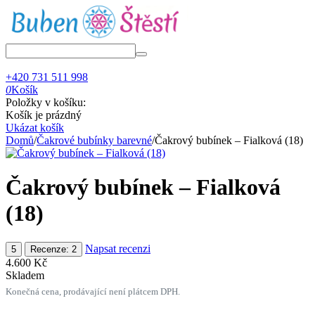
+420 731 511 998
0
Košík
Položky v košíku:
Košík je prázdný
Ukázat košík
Domů
/
Čakrové bubínky barevné
/
Čakrový bubínek – Fialková (18)
Čakrový bubínek – Fialková
(18)
Napsat recenzi
5
Recenze: 2
4.600
Kč
Skladem
Konečná cena, prodávající není plátcem DPH.