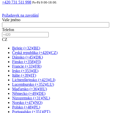
+420 731 511 998
Po-Pá 9:00-18:00.
Požadavek na zavolání
Vaše jméno
Telefon
CZ
Belgie
(
+32
)
(
BE
)
Česká republika
(
+420
)
(
CZ
)
Dánsko
(
+45
)
(
DK
)
Finsko
(
+358
)
(
FI
)
Francie
(
+33
)
(
FR
)
Irsko
(
+353
)
(
IE
)
Itálie
(
+39
)
(
IT
)
Lichtenštejnsko
(
+423
)
(
LI
)
Lucembursko
(
+352
)
(
LU
)
Maďarsko
(
+36
)
(
HU
)
Německo
(
+49
)
(
DE
)
Nizozemsko
(
+31
)
(
NL
)
Norsko
(
+47
)
(
NO
)
Polsko
(
+48
)
(
PL
)
Portugalsko
(
+351
)
(
PT
)