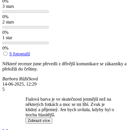
0%
3 stars
0%
2 stars
0%
1 star
0%
S fotografií
Některé recenze jsme převedli z dřívější komunikace se zákazníky a
přeložili do češtiny.
Barbora Růžičková
14-06-2025, 12:29
5
Fialová barva je ve skutečnosti jemnější než na
některých fotkách a moc se mi líbí. Zvuk je
klidný a příjemný. Jen bych uvítala, kdyby byl o
trochu hlasitější.
Zobrazit více