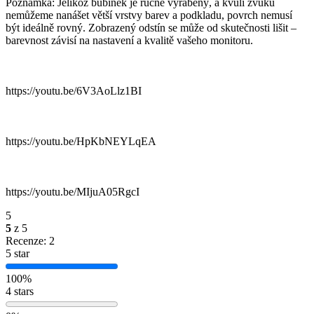
Poznámka: Jelikož bubínek je ručně vyráběný, a kvůli zvuku
nemůžeme nanášet větší vrstvy barev a podkladu, povrch nemusí
být ideálně rovný. Zobrazený odstín se může od skutečnosti lišit –
barevnost závisí na nastavení a kvalitě vašeho monitoru.
https://youtu.be/6V3AoLlz1BI
https://youtu.be/HpKbNEYLqEA
https://youtu.be/MIjuA05RgcI
5
5
z 5
Recenze: 2
5 star
100%
4 stars