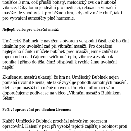
tloušťce 3 mm, což přináší bohatý, melodický zvuk a hluboké
vibrace. Díky tomu je ideální pro meditaci, relaxaci a vibrační
masáže. Je vhodný jak pro běžnou hru, kdykoliv máte chuť, tak i
pro vytváření atmosféry plné harmonie.
Nejlepší volba pro vibrační masáž
Umělecký Bubínek je navržen s otvorem ve spodní části, což ho činí
ideálním pro uvolnění zad při vibrační masáži. Pro dosažení
nejlepšího účinku můžete bubínek před masáží jemně zahřát na
topení nebo nad čajovou svíčkou. Teplo, vibrace a zvuk pak
pronikají přímo do těla, čímž přispívají k rychlejšímu uvolnění
napětí.
Zkušenosti masérů ukazují, že hra na Umělecký Bubínek nejen
pomáhá uvolnit klienta, ale také zvyšuje pohodlí samotných masérů,
kteří se po masáži cítí méně unavení. Pro více informací vám
doporučujeme podívat se na video „Vibrační masáž s Bubínkem
Štěstí“.
Pečlivé zpracování pro dlouhou životnost
Každý Umělecký Bubínek prochází náročným procesem
opracování. Kalení v peci při vysoké teplotě zajišťuje odolnost proti