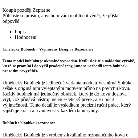
Koupit později
Zeptat se
Přihlaste se prosím, abychom vám mohli dát vědět, že přišla
odpověď
Popis
Hodnocení
Umělecký Bubínek – Výjimečný Design a Rezonance
Tento model bubínku je aktuálně vyprodán. Kvůli složité a nákladné výrobě,
která se promítá i do vyšší prodejní ceny, jsme se rozhodli tento bubínek
prozatím nevyrábět.
Umělecký Bubínek je jedinečná varianta modelu Vesmírná Spirála,
avšak s originálním vyleptaným motivem přímo na povrchu kovu.
Každý bubínek má jedinečný obrázek, který je do kovu doslova
vryt, což přidává nástroji nejen estetický prvek, ale i pocit
výjimečnosti. Tento detail je výsledkem precizní ruční práce, který
zajišťuje krásu a trvanlivost v každém tahu rytiny.
Bubínek s hloubkou rezonance
Umělecký Bubínek je vyroben z kvalitního rezonančního kovu o