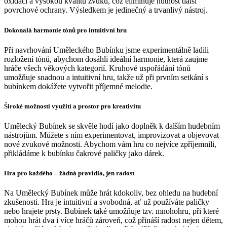
oxidaci a vysokou kvalitu zvuku, což eliminuje nutnost další
povrchové ochrany. Výsledkem je jedinečný a trvanlivý nástroj.
Dokonalá harmonie tónů pro intuitivní hru
Při navrhování Uměleckého Bubínku jsme experimentálně ladili
rozložení tónů, abychom dosáhli ideální harmonie, která zaujme
hráče všech věkových kategorií. Kruhové uspořádání tónů
umožňuje snadnou a intuitivní hru, takže už při prvním setkání s
bubínkem dokážete vytvořit příjemné melodie.
Široké možnosti využití a prostor pro kreativitu
Umělecký Bubínek se skvěle hodí jako doplněk k dalším hudebním
nástrojům. Můžete s ním experimentovat, improvizovat a objevovat
nové zvukové možnosti. Abychom vám hru co nejvíce zpříjemnili,
přikládáme k bubínku čakrové paličky jako dárek.
Hra pro každého – žádná pravidla, jen radost
Na Umělecký Bubínek může hrát kdokoliv, bez ohledu na hudební
zkušenosti. Hra je intuitivní a svobodná, ať už používáte paličky
nebo hrajete prsty. Bubínek také umožňuje tzv. mnohohru, při které
mohou hrát dva i více hráčů zároveň, což přináší radost nejen dětem,