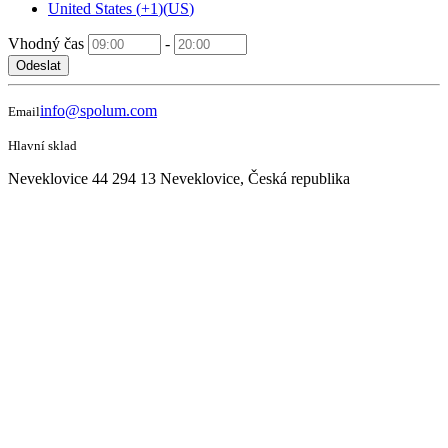
United States
(
+1
)
(
US
)
Vhodný čas
-
Odeslat
info@spolum.com
Email
Hlavní sklad
Neveklovice 44 294 13 Neveklovice, Česká republika