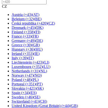
CZ
Austria
(
+43
)
(
AT
)
Belgium
(
+32
)
(
BE
)
Česká republika
(
+420
)
(
CZ
)
Denmark
(
+45
)
(
DK
)
Finland
(
+358
)
(
FI
)
France
(
+33
)
(
FR
)
Germany
(
+49
)
(
DE
)
Greece
(
+30
)
(
GR
)
Hungary
(
+36
)
(
HU
)
Ireland
(
+353
)
(
IE
)
Italy
(
+39
)
(
IT
)
Liechtenstein
(
+423
)
(
LI
)
Luxembourg
(
+352
)
(
LU
)
Netherlands
(
+31
)
(
NL
)
Norway
(
+47
)
(
NO
)
Poland
(
+48
)
(
PL
)
Portugal
(
+351
)
(
PT
)
Slovakia
(
+421
)
(
SK
)
Spain
(
+34
)
(
ES
)
Sweden
(
+46
)
(
SE
)
Switzerland
(
+41
)
(
CH
)
United Kingdom (Great Britain)
(
+44
)
(
GB
)