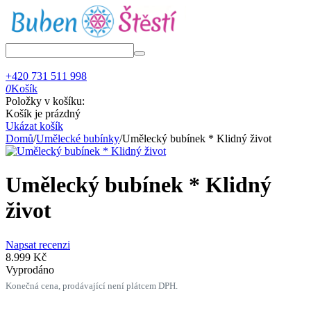
+420 731 511 998
0
Košík
Položky v košíku:
Košík je prázdný
Ukázat košík
Domů
/
Umělecké bubínky
/
Umělecký bubínek * Klidný život
Umělecký bubínek * Klidný
život
Napsat recenzi
8.999
Kč
Vyprodáno
Konečná cena, prodávající není plátcem DPH.