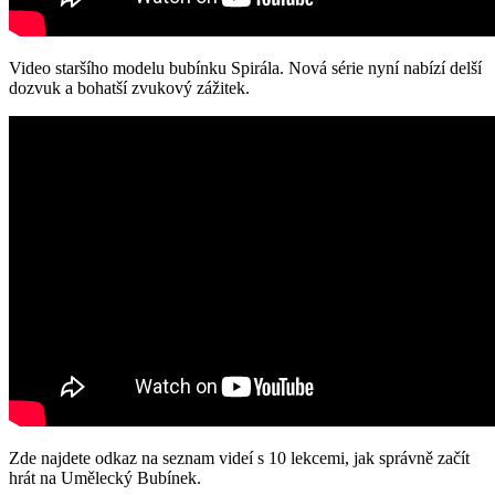
Video staršího modelu bubínku Spirála. Nová série nyní nabízí delší
dozvuk a bohatší zvukový zážitek.
Zde najdete odkaz na seznam videí s 10 lekcemi, jak správně začít
hrát na Umělecký Bubínek.