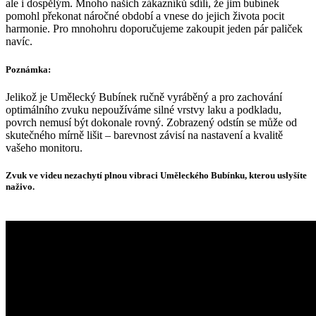
ale i dospělým. Mnoho našich zákazníků sdílí, že jim bubínek
pomohl překonat náročné období a vnese do jejich života pocit
harmonie. Pro mnohohru doporučujeme zakoupit jeden pár paliček
navíc.
Poznámka:
Jelikož je Umělecký Bubínek ručně vyráběný a pro zachování
optimálního zvuku nepoužíváme silné vrstvy laku a podkladu,
povrch nemusí být dokonale rovný. Zobrazený odstín se může od
skutečného mírně lišit – barevnost závisí na nastavení a kvalitě
vašeho monitoru.
Zvuk ve videu nezachytí plnou vibraci Uměleckého Bubínku, kterou uslyšíte
naživo.