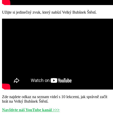
Užijte si jedinečný zvuk, který nabízí Velký Bubínek Štěstí.
Zde najdete odkaz na seznam videí s 10 lekcemi, jak správně začít
hrát na Velký Bubínek Štěstí.
Navštivte náš YouTube kanál >>>