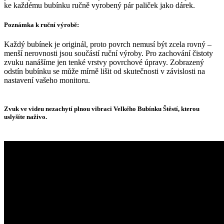
ke každému bubínku ručně vyrobený pár paliček jako dárek.
Poznámka k ruční výrobě:
Každý bubínek je originál, proto povrch nemusí být zcela rovný –
menší nerovnosti jsou součástí ruční výroby. Pro zachování čistoty
zvuku nanášíme jen tenké vrstvy povrchové úpravy. Zobrazený
odstín bubínku se může mírně lišit od skutečnosti v závislosti na
nastavení vašeho monitoru.
Zvuk ve videu nezachytí plnou vibraci Velkého Bubínku Štěstí, kterou
uslyšíte naživo.