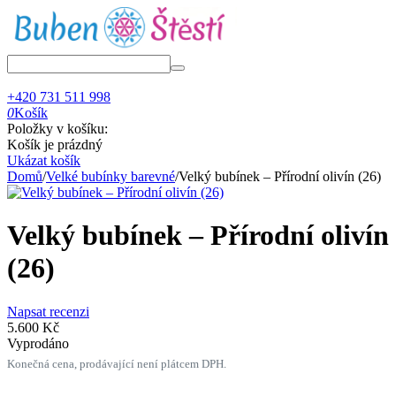
+420 731 511 998
0
Košík
Položky v košíku:
Košík je prázdný
Ukázat košík
Domů
/
Velké bubínky barevné
/
Velký bubínek – Přírodní olivín (26)
Velký bubínek – Přírodní olivín
(26)
Napsat recenzi
5.600
Kč
Vyprodáno
Konečná cena, prodávající není plátcem DPH.