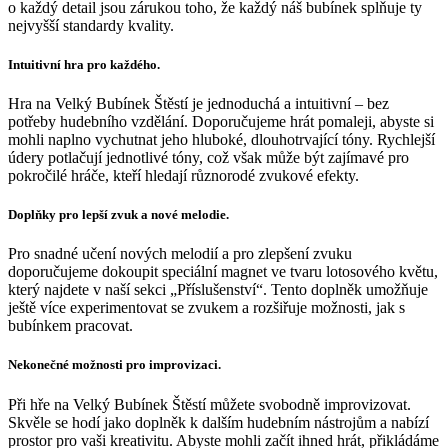
o každý detail jsou zárukou toho, že každý náš bubínek splňuje ty
nejvyšší standardy kvality.
Intuitivní hra pro každého.
Hra na Velký Bubínek Štěstí je jednoduchá a intuitivní – bez
potřeby hudebního vzdělání. Doporučujeme hrát pomaleji, abyste si
mohli naplno vychutnat jeho hluboké, dlouhotrvající tóny. Rychlejší
údery potlačují jednotlivé tóny, což však může být zajímavé pro
pokročilé hráče, kteří hledají různorodé zvukové efekty.
Doplňky pro lepší zvuk a nové melodie.
Pro snadné učení nových melodií a pro zlepšení zvuku
doporučujeme dokoupit speciální magnet ve tvaru lotosového květu,
který najdete v naší sekci „Příslušenství“. Tento doplněk umožňuje
ještě více experimentovat se zvukem a rozšiřuje možnosti, jak s
bubínkem pracovat.
Nekonečné možnosti pro improvizaci.
Při hře na Velký Bubínek Štěstí můžete svobodně improvizovat.
Skvěle se hodí jako doplněk k dalším hudebním nástrojům a nabízí
prostor pro vaši kreativitu. Abyste mohli začít ihned hrát, přikládáme