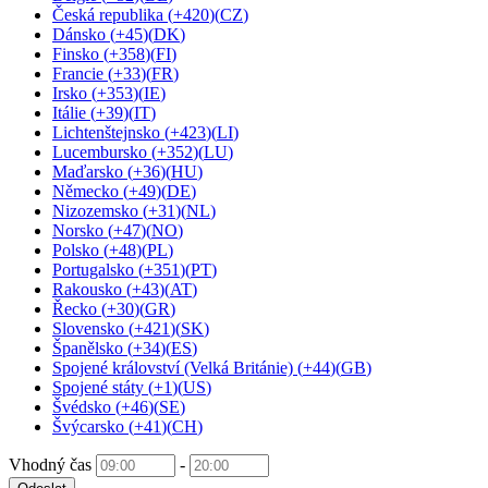
Česká republika
(
+420
)
(
CZ
)
Dánsko
(
+45
)
(
DK
)
Finsko
(
+358
)
(
FI
)
Francie
(
+33
)
(
FR
)
Irsko
(
+353
)
(
IE
)
Itálie
(
+39
)
(
IT
)
Lichtenštejnsko
(
+423
)
(
LI
)
Lucembursko
(
+352
)
(
LU
)
Maďarsko
(
+36
)
(
HU
)
Německo
(
+49
)
(
DE
)
Nizozemsko
(
+31
)
(
NL
)
Norsko
(
+47
)
(
NO
)
Polsko
(
+48
)
(
PL
)
Portugalsko
(
+351
)
(
PT
)
Rakousko
(
+43
)
(
AT
)
Řecko
(
+30
)
(
GR
)
Slovensko
(
+421
)
(
SK
)
Španělsko
(
+34
)
(
ES
)
Spojené království (Velká Británie)
(
+44
)
(
GB
)
Spojené státy
(
+1
)
(
US
)
Švédsko
(
+46
)
(
SE
)
Švýcarsko
(
+41
)
(
CH
)
Vhodný čas
-