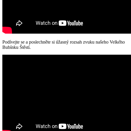
Podívejte se a poslechněte si úžasný rozsah zvuku našeho Velkého
Bubínku Štěstí.