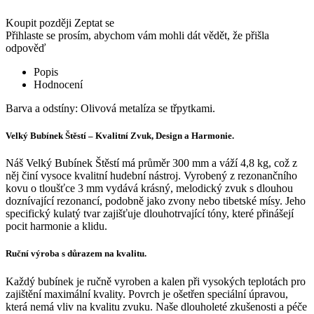
Koupit později
Zeptat se
Přihlaste se prosím, abychom vám mohli dát vědět, že přišla
odpověď
Popis
Hodnocení
Barva a odstíny: Olivová metalíza se třpytkami.
Velký Bubínek Štěstí – Kvalitní Zvuk, Design a Harmonie.
Náš Velký Bubínek Štěstí má průměr 300 mm a váží 4,8 kg, což z
něj činí vysoce kvalitní hudební nástroj. Vyrobený z rezonančního
kovu o tloušťce 3 mm vydává krásný, melodický zvuk s dlouhou
doznívající rezonancí, podobně jako zvony nebo tibetské mísy. Jeho
specifický kulatý tvar zajišťuje dlouhotrvající tóny, které přinášejí
pocit harmonie a klidu.
Ruční výroba s důrazem na kvalitu.
Každý bubínek je ručně vyroben a kalen při vysokých teplotách pro
zajištění maximální kvality. Povrch je ošetřen speciální úpravou,
která nemá vliv na kvalitu zvuku. Naše dlouholeté zkušenosti a péče