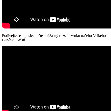
Podívejte se a poslechněte si úžasný rozsah zvuku našeho Velkého
Bubínku Štěstí.