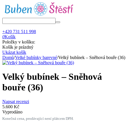
+420 731 511 998
0
Košík
Položky v košíku:
Košík je prázdný
Ukázat košík
Domů
/
Velké bubínky barevné
/
Velký bubínek – Sněhová bouře (36)
Velký bubínek – Sněhová
bouře (36)
Napsat recenzi
5.600
Kč
Vyprodáno
Konečná cena, prodávající není plátcem DPH.