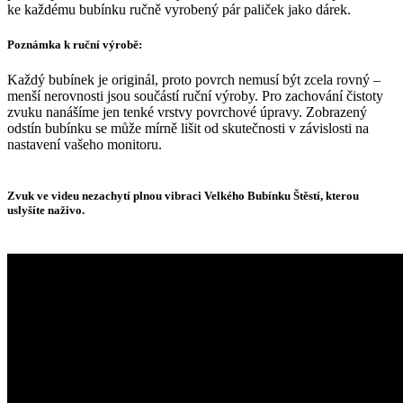
ke každému bubínku ručně vyrobený pár paliček jako dárek.
Poznámka k ruční výrobě:
Každý bubínek je originál, proto povrch nemusí být zcela rovný –
menší nerovnosti jsou součástí ruční výroby. Pro zachování čistoty
zvuku nanášíme jen tenké vrstvy povrchové úpravy. Zobrazený
odstín bubínku se může mírně lišit od skutečnosti v závislosti na
nastavení vašeho monitoru.
Zvuk ve videu nezachytí plnou vibraci Velkého Bubínku Štěstí, kterou
uslyšíte naživo.