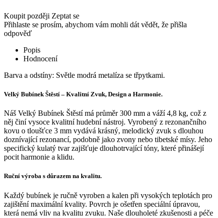
Koupit později
Zeptat se
Přihlaste se prosím, abychom vám mohli dát vědět, že přišla
odpověď
Popis
Hodnocení
Barva a odstíny: Světle modrá metalíza se třpytkami.
Velký Bubínek Štěstí – Kvalitní Zvuk, Design a Harmonie.
Náš Velký Bubínek Štěstí má průměr 300 mm a váží 4,8 kg, což z
něj činí vysoce kvalitní hudební nástroj. Vyrobený z rezonančního
kovu o tloušťce 3 mm vydává krásný, melodický zvuk s dlouhou
doznívající rezonancí, podobně jako zvony nebo tibetské mísy. Jeho
specifický kulatý tvar zajišťuje dlouhotrvající tóny, které přinášejí
pocit harmonie a klidu.
Ruční výroba s důrazem na kvalitu.
Každý bubínek je ručně vyroben a kalen při vysokých teplotách pro
zajištění maximální kvality. Povrch je ošetřen speciální úpravou,
která nemá vliv na kvalitu zvuku. Naše dlouholeté zkušenosti a péče