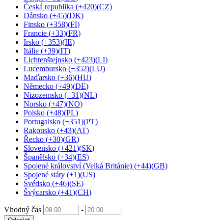
Česká republika
(
+420
)
(
CZ
)
Dánsko
(
+45
)
(
DK
)
Finsko
(
+358
)
(
FI
)
Francie
(
+33
)
(
FR
)
Irsko
(
+353
)
(
IE
)
Itálie
(
+39
)
(
IT
)
Lichtenštejnsko
(
+423
)
(
LI
)
Lucembursko
(
+352
)
(
LU
)
Maďarsko
(
+36
)
(
HU
)
Německo
(
+49
)
(
DE
)
Nizozemsko
(
+31
)
(
NL
)
Norsko
(
+47
)
(
NO
)
Polsko
(
+48
)
(
PL
)
Portugalsko
(
+351
)
(
PT
)
Rakousko
(
+43
)
(
AT
)
Řecko
(
+30
)
(
GR
)
Slovensko
(
+421
)
(
SK
)
Španělsko
(
+34
)
(
ES
)
Spojené království (Velká Británie)
(
+44
)
(
GB
)
Spojené státy
(
+1
)
(
US
)
Švédsko
(
+46
)
(
SE
)
Švýcarsko
(
+41
)
(
CH
)
Vhodný čas
-