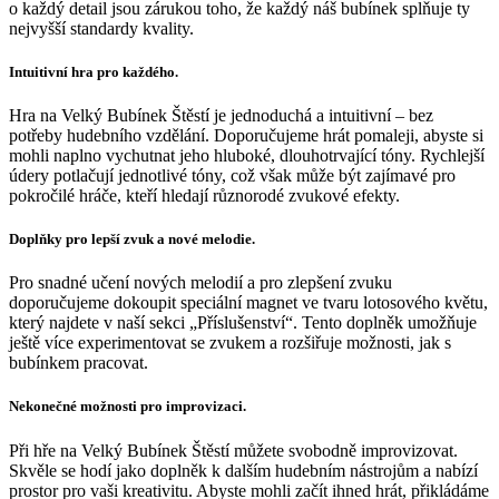
o každý detail jsou zárukou toho, že každý náš bubínek splňuje ty
nejvyšší standardy kvality.
Intuitivní hra pro každého.
Hra na Velký Bubínek Štěstí je jednoduchá a intuitivní – bez
potřeby hudebního vzdělání. Doporučujeme hrát pomaleji, abyste si
mohli naplno vychutnat jeho hluboké, dlouhotrvající tóny. Rychlejší
údery potlačují jednotlivé tóny, což však může být zajímavé pro
pokročilé hráče, kteří hledají různorodé zvukové efekty.
Doplňky pro lepší zvuk a nové melodie.
Pro snadné učení nových melodií a pro zlepšení zvuku
doporučujeme dokoupit speciální magnet ve tvaru lotosového květu,
který najdete v naší sekci „Příslušenství“. Tento doplněk umožňuje
ještě více experimentovat se zvukem a rozšiřuje možnosti, jak s
bubínkem pracovat.
Nekonečné možnosti pro improvizaci.
Při hře na Velký Bubínek Štěstí můžete svobodně improvizovat.
Skvěle se hodí jako doplněk k dalším hudebním nástrojům a nabízí
prostor pro vaši kreativitu. Abyste mohli začít ihned hrát, přikládáme