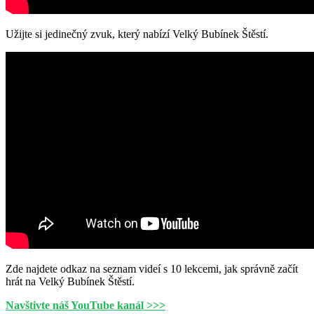
Užijte si jedinečný zvuk, který nabízí Velký Bubínek Štěstí.
Zde najdete odkaz na seznam videí s 10 lekcemi, jak správně začít
hrát na Velký Bubínek Štěstí.
Navštivte náš YouTube kanál >>>