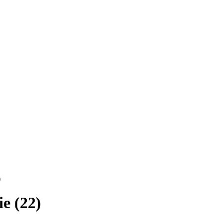
)
e (22)