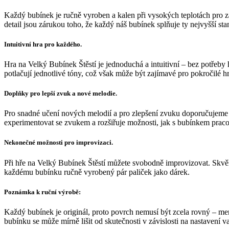
Každý bubínek je ručně vyroben a kalen při vysokých teplotách pro za
detail jsou zárukou toho, že každý náš bubínek splňuje ty nejvyšší sta
Intuitivní hra pro každého.
Hra na Velký Bubínek Štěstí je jednoduchá a intuitivní – bez potřeby
potlačují jednotlivé tóny, což však může být zajímavé pro pokročilé hr
Doplňky pro lepší zvuk a nové melodie.
Pro snadné učení nových melodií a pro zlepšení zvuku doporučujeme do
experimentovat se zvukem a rozšiřuje možnosti, jak s bubínkem praco
Nekonečné možnosti pro improvizaci.
Při hře na Velký Bubínek Štěstí můžete svobodně improvizovat. Skvěle
každému bubínku ručně vyrobený pár paliček jako dárek.
Poznámka k ruční výrobě:
Každý bubínek je originál, proto povrch nemusí být zcela rovný – me
bubínku se může mírně lišit od skutečnosti v závislosti na nastavení 