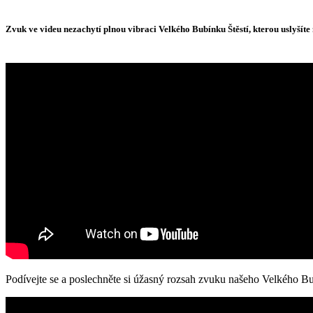
Zvuk ve videu nezachytí plnou vibraci Velkého Bubínku Štěstí, kterou uslyšíte
Podívejte se a poslechněte si úžasný rozsah zvuku našeho Velkého Bu