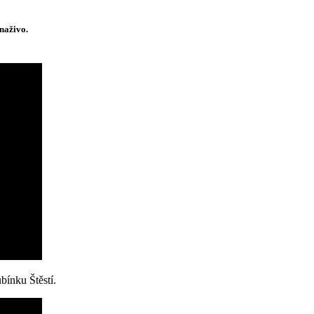
 naživo.
bínku Štěstí.