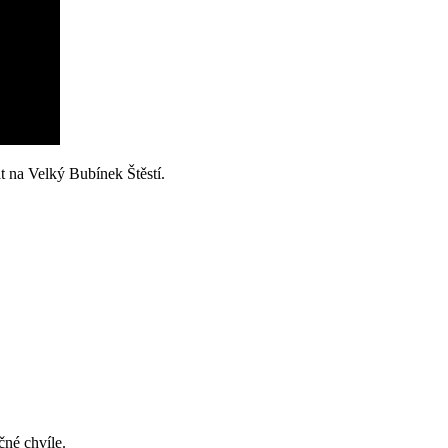
t na Velký Bubínek Štěstí.
čné chvíle.