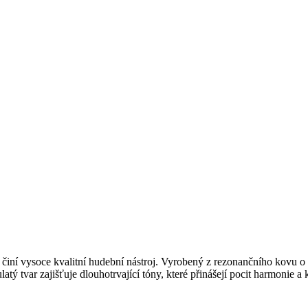
 činí vysoce kvalitní hudební nástroj. Vyrobený z rezonančního kovu 
tý tvar zajišťuje dlouhotrvající tóny, které přinášejí pocit harmonie a k