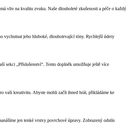
nemá vliv na kvalitu zvuku. Naše dlouholeté zkušenosti a péče o každý
o vychutnat jeho hluboké, dlouhotrvající tóny. Rychlejší údery
ší sekci „Příslušenství“. Tento doplněk umožňuje ještě více
 vaši kreativitu. Abyste mohli začít ihned hrát, přikládáme ke
 nanášíme jen tenké vrstvy povrchové úpravy. Zobrazený odstín