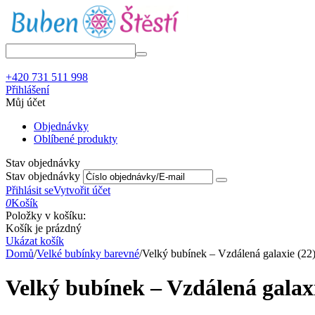
+420 731 511 998
Přihlášení
Můj účet
Objednávky
Oblíbené produkty
Stav objednávky
Stav objednávky
Přihlásit se
Vytvořit účet
0
Košík
Položky v košíku:
Košík je prázdný
Ukázat košík
Domů
/
Velké bubínky barevné
/
Velký bubínek – Vzdálená galaxie (22
Velký bubínek – Vzdálená galaxi