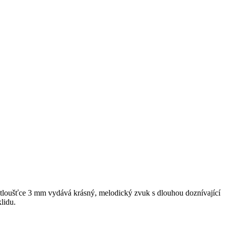
o tloušťce 3 mm vydává krásný, melodický zvuk s dlouhou doznívající
lidu.