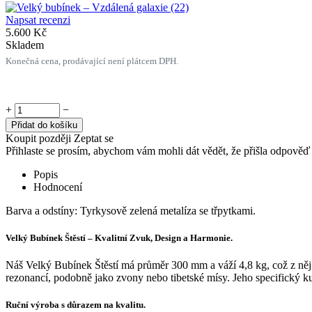
Napsat recenzi
5.600
Kč
Skladem
Konečná cena, prodávající není plátcem DPH.
+
−
Přidat do košíku
Koupit později
Zeptat se
Přihlaste se prosím, abychom vám mohli dát vědět, že přišla odpověď
Popis
Hodnocení
Barva a odstíny: Tyrkysově zelená metalíza se třpytkami.
Velký Bubínek Štěstí – Kvalitní Zvuk, Design a Harmonie.
Náš Velký Bubínek Štěstí má průměr 300 mm a váží 4,8 kg, což z něj
rezonancí, podobně jako zvony nebo tibetské mísy. Jeho specifický kula
Ruční výroba s důrazem na kvalitu.