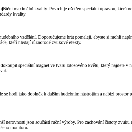
jištění maximální kvality. Povrch je ošetřen speciální úpravou, která 
ndardy kvality.
 hudebního vzdělání. Doporučujeme hrát pomaleji, abyste si mohli napln
áče, kteří hledají různorodé zvukové efekty.
koupit speciální magnet ve tvaru lotosového květu, který najdete v na
vat.
 se hodí jako doplněk k dalším hudebním nástrojům a nabízí prostor pro
nší nerovnosti jsou součástí ruční výroby. Pro zachování čistoty zvuku
vašeho monitoru.