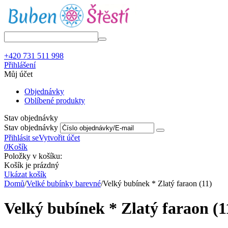
+420 731 511 998
Přihlášení
Můj účet
Objednávky
Oblíbené produkty
Stav objednávky
Stav objednávky
Přihlásit se
Vytvořit účet
0
Košík
Položky v košíku:
Košík je prázdný
Ukázat košík
Domů
/
Velké bubínky barevné
/
Velký bubínek * Zlatý faraon (11)
Velký bubínek * Zlatý faraon (1