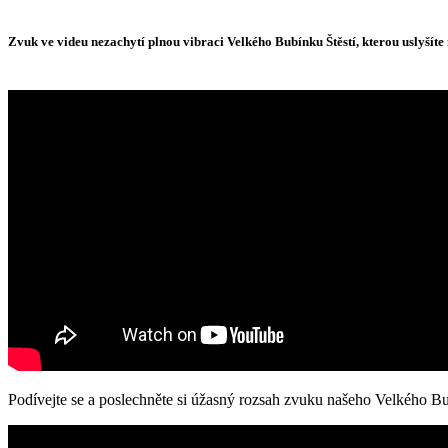
Zvuk ve videu nezachytí plnou vibraci Velkého Bubínku Štěstí, kterou uslyšíte
Podívejte se a poslechněte si úžasný rozsah zvuku našeho Velkého Bu