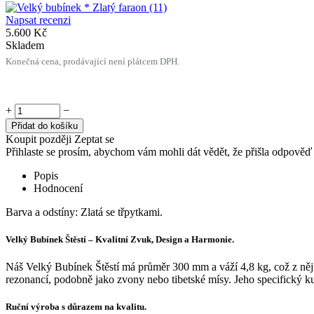
Napsat recenzi
5.600
Kč
Skladem
Konečná cena, prodávající není plátcem DPH.
+
−
Přidat do košíku
Koupit později
Zeptat se
Přihlaste se prosím, abychom vám mohli dát vědět, že přišla odpověď
Popis
Hodnocení
Barva a odstíny: Zlatá se třpytkami.
Velký Bubínek Štěstí – Kvalitní Zvuk, Design a Harmonie.
Náš Velký Bubínek Štěstí má průměr 300 mm a váží 4,8 kg, což z něj
rezonancí, podobně jako zvony nebo tibetské mísy. Jeho specifický kula
Ruční výroba s důrazem na kvalitu.