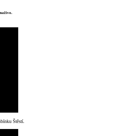
 naživo.
bínku Štěstí.