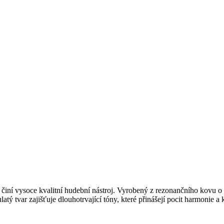
 činí vysoce kvalitní hudební nástroj. Vyrobený z rezonančního kovu 
tý tvar zajišťuje dlouhotrvající tóny, které přinášejí pocit harmonie a k