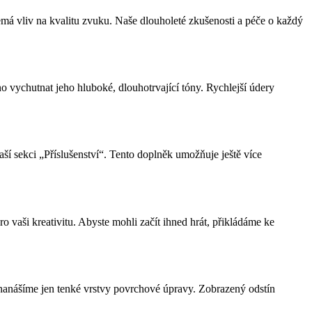
nemá vliv na kvalitu zvuku. Naše dlouholeté zkušenosti a péče o každý
o vychutnat jeho hluboké, dlouhotrvající tóny. Rychlejší údery
ší sekci „Příslušenství“. Tento doplněk umožňuje ještě více
 vaši kreativitu. Abyste mohli začít ihned hrát, přikládáme ke
 nanášíme jen tenké vrstvy povrchové úpravy. Zobrazený odstín