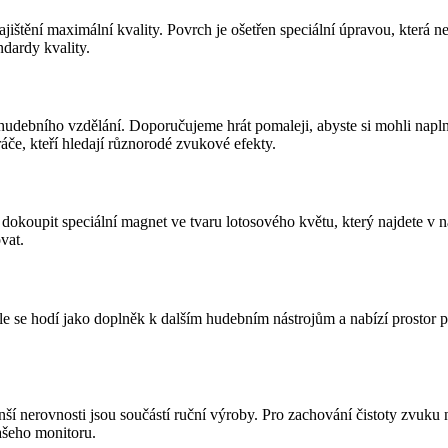
jištění maximální kvality. Povrch je ošetřen speciální úpravou, která 
ndardy kvality.
 hudebního vzdělání. Doporučujeme hrát pomaleji, abyste si mohli napln
áče, kteří hledají různorodé zvukové efekty.
koupit speciální magnet ve tvaru lotosového květu, který najdete v na
vat.
 se hodí jako doplněk k dalším hudebním nástrojům a nabízí prostor pro
nší nerovnosti jsou součástí ruční výroby. Pro zachování čistoty zvuku
vašeho monitoru.