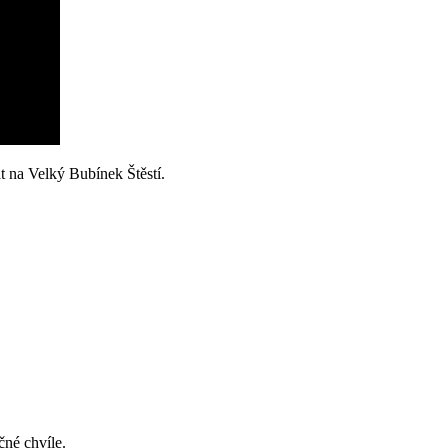
t na Velký Bubínek Štěstí.
čné chvíle.