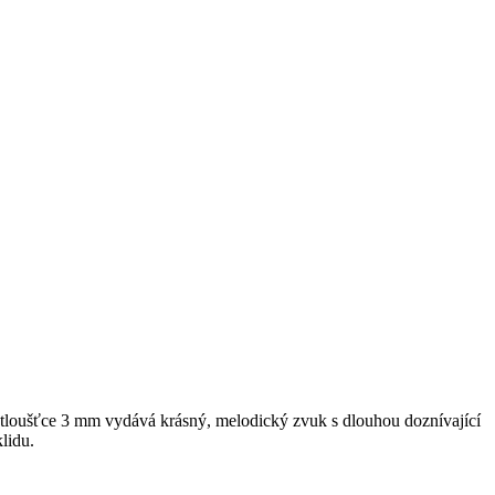
o tloušťce 3 mm vydává krásný, melodický zvuk s dlouhou doznívající
lidu.