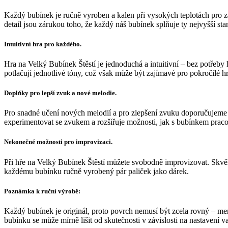
Každý bubínek je ručně vyroben a kalen při vysokých teplotách pro za
detail jsou zárukou toho, že každý náš bubínek splňuje ty nejvyšší sta
Intuitivní hra pro každého.
Hra na Velký Bubínek Štěstí je jednoduchá a intuitivní – bez potřeby
potlačují jednotlivé tóny, což však může být zajímavé pro pokročilé hr
Doplňky pro lepší zvuk a nové melodie.
Pro snadné učení nových melodií a pro zlepšení zvuku doporučujeme do
experimentovat se zvukem a rozšiřuje možnosti, jak s bubínkem praco
Nekonečné možnosti pro improvizaci.
Při hře na Velký Bubínek Štěstí můžete svobodně improvizovat. Skvěle
každému bubínku ručně vyrobený pár paliček jako dárek.
Poznámka k ruční výrobě:
Každý bubínek je originál, proto povrch nemusí být zcela rovný – me
bubínku se může mírně lišit od skutečnosti v závislosti na nastavení 